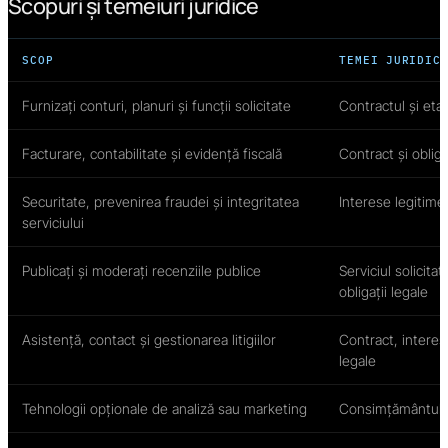
Scopuri și temeiuri juridice
SCOP
TEMEI JURIDIC
Furnizați conturi, planuri și funcții solicitate
Contractul și eta
Facturare, contabilitate și evidență fiscală
Contract și obliga
Securitate, prevenirea fraudei și integritatea
Interese legitime 
serviciului
Publicați și moderați recenziile publice
Serviciul solicitat
obligații legale
Asistență, contact și gestionarea litigiilor
Contract, interese
legale
Tehnologii opționale de analiză sau marketing
Consimțământul 