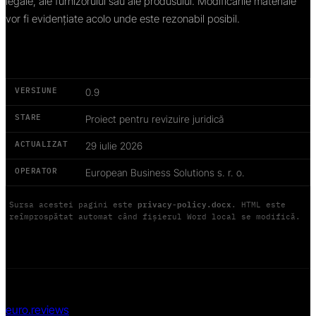
legale, ale furnizorului sau ale produsului. Modificările materiale
vor fi evidențiate acolo unde este rezonabil posibil.
VERSIUNE
0.9
STARE
Proiect pentru revizuire juridică
ACTUALIZAT
29 iulie 2026
OPERATOR
European Business Solutions s. r. o.
privacy-policy.docx
Sursa acestei pagini este
. HTML este
reîmprospătat automat când fișierul Word local se modifică.
euro.reviews