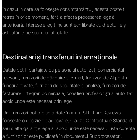
În cazul în care se folosește consimțământul, acesta poate fi
retras în orice moment, fără a afecta procesarea legală
anterioară. Interesele legitime sunt echilibrate cu drepturile și
așteptările persoanelor afectate.
Destinatari și transferuri internaționale
Datele pot fi partajate cu personalul autorizat, comerciantul
relevant, furnizorii de găzduire și e-mail, furnizori de AI pentru
funcții activate, furnizori de securitate și analiză, furnizori de
facturare, integrări comerciale, consilieri profesioniști și autorități,
acolo unde este necesar prin lege.
Unii furnizori pot prelucra date în afara SEE. Euro.Reviews
folosește o decizie de adecvare, Clauze Contractuale Standard
sau o altă garanție legală, acolo unde este necesar. Lista curentă
a furnizorilor este publicată în documentul Subprocesatori.