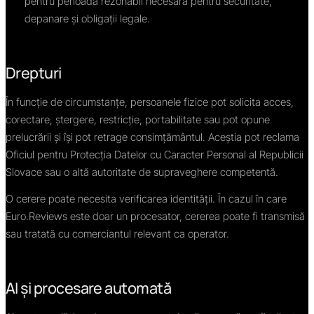
pentru perioada rezonabil necesară pentru securitate,
depanare și obligații legale.
Drepturi
În funcție de circumstanțe, persoanele fizice pot solicita acces,
corectare, ștergere, restricție, portabilitate sau pot opune
prelucrării și își pot retrage consimțământul. Aceștia pot reclama
Oficiul pentru Protecția Datelor cu Caracter Personal al Republicii
Slovace sau o altă autoritate de supraveghere competentă.
O cerere poate necesita verificarea identității. În cazul în care
Euro.Reviews este doar un procesator, cererea poate fi transmisă
sau tratată cu comerciantul relevant ca operator.
AI și procesare automată