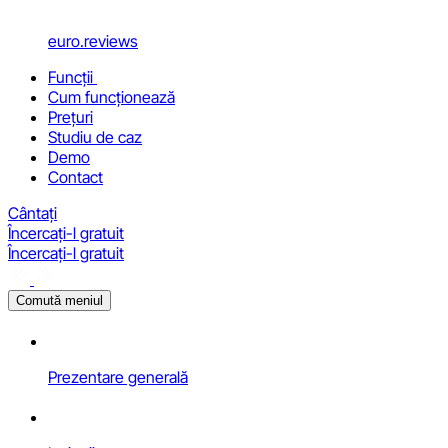
euro.reviews
Funcții
Cum funcționează
Prețuri
Studiu de caz
Demo
Contact
Cântați
Încercați-l gratuit
Încercați-l gratuit
Comută meniul
Prezentare generală