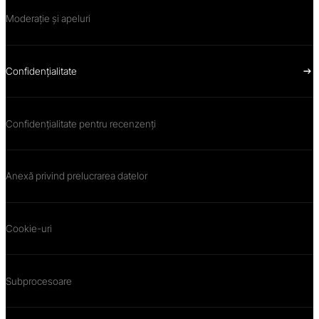
Moderație și apeluri
Confidențialitate
Confidențialitate pentru recenzenți
Anexă privind prelucrarea datelor
Cookie-uri
Subprocesoare