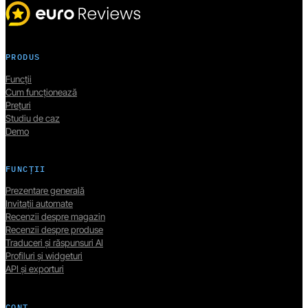
PRODUS
Funcții
Cum funcționează
Prețuri
Studiu de caz
Demo
FUNCȚII
Prezentare generală
Invitații automate
Recenzii despre magazin
Recenzii despre produse
Traduceri și răspunsuri AI
Profiluri și widgeturi
API și exporturi
CONT