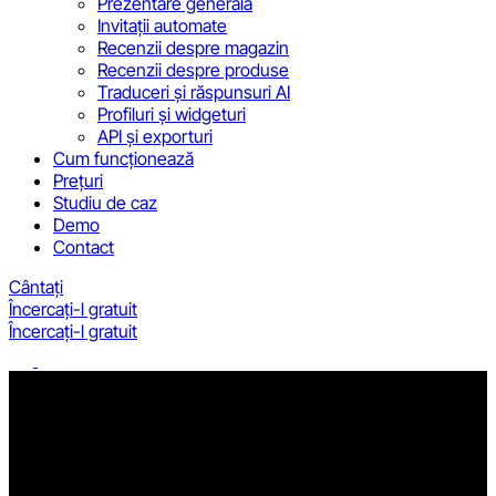
Prezentare generală
Invitații automate
Recenzii despre magazin
Recenzii despre produse
Traduceri și răspunsuri AI
Profiluri și widgeturi
API și exporturi
Cum funcționează
Prețuri
Studiu de caz
Demo
Contact
Cântați
Încercați-l gratuit
Încercați-l gratuit