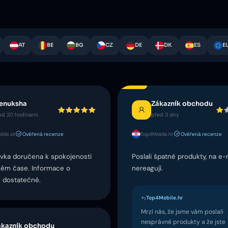
AT
BE
BG
CZ
DE
DK
ES
E
lenuksha
Zákazník obchodu
ed 20 hodinami
před 3 dny
ile.sk
Ověřená recenze
Top4Mobile.hr
Ověřená recenze
vka doručena k spokojenosti
Poslali špatné produkty, na e-
tkém čase. Informace o
nereagují.
 dostatečné.
Top4Mobile.hr
Mrzí nás, že jsme vám poslali
nesprávné produkty a že jste
ákazník obchodu