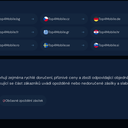
op4Mobile.bg
Top4Mobile.cz
Top4Mobile.de
op4Mobile.fr
Top4Mobile.gr
Top4Mobile.hr
op4Mobile.ro
Top4Mobile.se
Top4Mobile.si
ňují zejména rychlé doručení, příznivé ceny a zboží odpovídající obje
akující se část zákazníků uvádí opožděné nebo nedoručené zásilky a slab
Občasné zpoždění zásilek