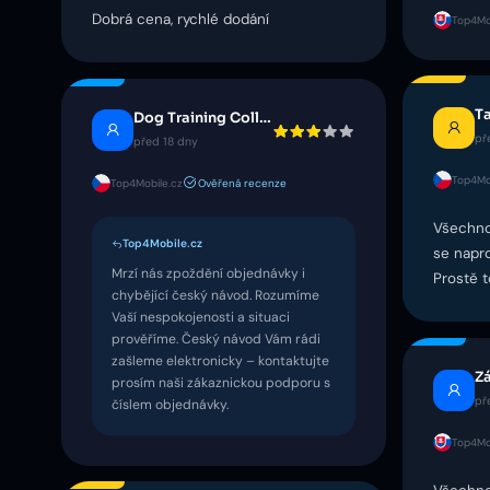
Dobrá cena, rychlé dodání
Top4Mob
Dog Training Collar
př
před 18 dny
Top4Mo
Top4Mobile.cz
Ověřená recenze
Všechno
Top4Mobile.cz
se napro
Mrzí nás zpoždění objednávky i
Prostě t
chybějící český návod. Rozumíme
Vaší nespokojenosti a situaci
prověříme. Český návod Vám rádi
zašleme elektronicky – kontaktujte
Z
prosím naši zákaznickou podporu s
př
číslem objednávky.
Top4Mob