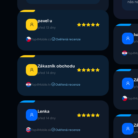
nás na
pavel u
před 13 dny
Iv
Top4Mobile.cz
Ověřená recenze
př
Top4Mob
Zákazník obchodu
před 14 dny
Z
Top4Mobile.hr
Ověřená recenze
př
Top4Mo
Lenka
před 14 dny
Z
Top4Mobile.sk
Ověřená recenze
př