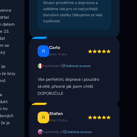
Situaci prověříme u dopravce a
uděláme vše pro co nejrychlejší
rvence
doručení zásilky. Děkujeme za Vaši
držel
trpělivost.
m datem
e 23.
žel
em se
Carlo
cký
před 14 dny
Top4Mobile.it
Ověřená recenze
, že
 že brzy
Vše perfektní, doprava i pouzdro
hož
skvělé, přesně jak jsem chtěl.
DOPORUČUJI
a
dukt
i ho
Stefan
ebových
před 15 dny
 že je
Top4Mobile.sk
Ověřená recenze