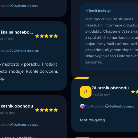
ile.sk
Ověřená recenze
Top4Mobile.gr
Mrzí nás vzniknutá situace i
neaktuální informace o dostu
produktu. Chápeme Vaše zkl
Taška na notebook Guess
z opožděné komunikace a zru
ed 17 dny
objednávky. Vaši zpětnou vaz
prověříme, abychom zlepšili s
bile.cz
Ověřená recenze
skladových zásob i informován
zákazníků.
 naprosto v pořádku. Produkt
sto shoduje. Rychlé doručení.
op.
Zákazník obchodu
před 19 dny
ákazník obchodu
Top4Mobile.sk
Ověřená recenze
ed 20 dny
test dwqwdq
ile.sk
Ověřená recenze