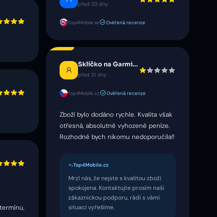
před 20 dny
Top4Mobile.sk
Ověřená recenze
Sklíčko na Garmin Venu 4
před 21 dny
Top4Mobile.cz
Ověřená recenze
Zboží bylo dodáno rychle. Kvalita však
otřesná, absolutně vyhozené peníze.
Rozhodně bych nikomu nedoporučila!!
Top4Mobile.cz
Mrzí nás, že nejste s kvalitou zboží
spokojena. Kontaktujte prosím naši
zákaznickou podporu, rádi s vámi
termínu,
situaci vyřešíme.