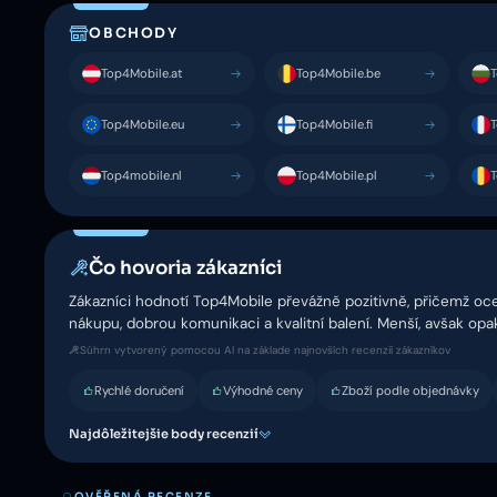
OBCHODY
Top4Mobile.at
Top4Mobile.be
T
Top4Mobile.eu
Top4Mobile.fi
T
Top4mobile.nl
Top4Mobile.pl
T
Čo hovoria zákazníci
Zákazníci hodnotí Top4Mobile převážně pozitivně, přičemž oce
nákupu, dobrou komunikaci a kvalitní balení. Menší, avšak op
Súhrn vytvorený pomocou AI na základe najnovších recenzií zákazníkov
Rychlé doručení
Výhodné ceny
Zboží podle objednávky
Najdôležitejšie body recenzií
OVĚŘENÁ RECENZE