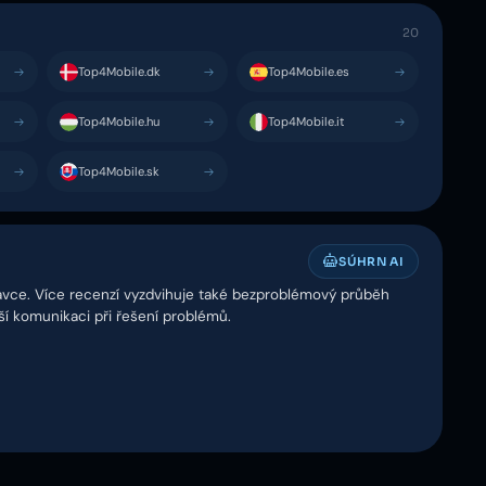
20
Top4Mobile.dk
Top4Mobile.es
Top4Mobile.hu
Top4Mobile.it
Top4Mobile.sk
SÚHRN AI
dnávce. Více recenzí vyzdvihuje také bezproblémový průběh
ší komunikaci při řešení problémů.