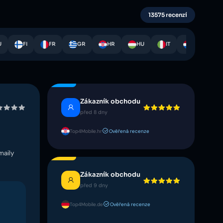
13575 recenzí
U
FI
FR
GR
HR
HU
IT
NL
Zákazník obchodu
před 8 dny
Top4Mobile.hr
Ověřená recenze
maily
Zákazník obchodu
před 9 dny
Top4Mobile.de
Ověřená recenze