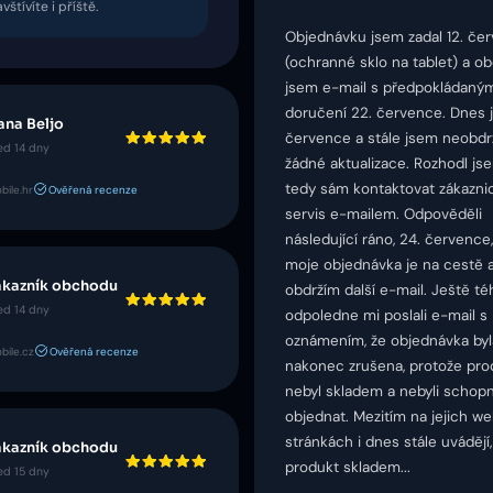
vštívíte i příště.
Objednávku jsem zadal 12. če
(ochranné sklo na tablet) a ob
jsem e-mail s předpokládaný
doručení 22. července. Dnes j
ana Beljo
července a stále jsem neobdr
ed 14 dny
žádné aktualizace. Rozhodl js
tedy sám kontaktovat zákazni
ile.hr
Ověřená recenze
servis e-mailem. Odpověděli
následující ráno, 24. července
moje objednávka je na cestě a
ákazník obchodu
obdržím další e-mail. Ještě té
ed 14 dny
odpoledne mi poslali e-mail s
oznámením, že objednávka byl
bile.cz
Ověřená recenze
nakonec zrušena, protože pro
nebyl skladem a nebyli schopn
objednat. Mezitím na jejich w
stránkách i dnes stále uvádějí,
ákazník obchodu
produkt skladem...
ed 15 dny