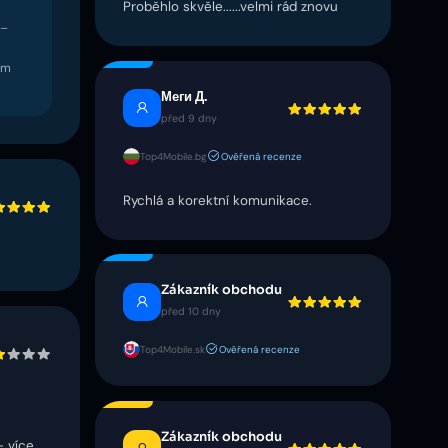
Proběhlo skvěle......velmi rád znovu
 –
om
Меги Д.
před 9 dny
Top4Mobile.bg
Ověřená recenze
Rychlá a korektní komunikace.
Zákazník obchodu
před 10 dny
Top4Mobile.sk
Ověřená recenze
Zákazník obchodu
 více