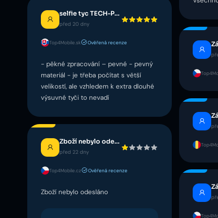
Všechno
selfie tyc TECH-PROTECT L09S Bluetooth biela
před 20 dny
Top4Mobile.sk
Ověřená recenze
Z
př
- pěkné zpracování – pevné - pevný
Top4Mo
materiál - je třeba počítat s větší
velikostí, ale vzhledem k extra dlouhé
výsuvné tyči to nevadí
Z
př
Zboží nebylo odesláno
Top4Mob
před 22 dny
Top4Mobile.cz
Ověřená recenze
Z
Zboží nebylo odesláno
př
Top4Mo