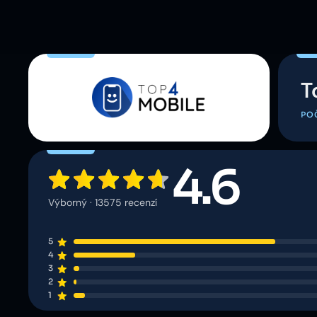
T
PO
4.6
Výborný · 13575 recenzí
5
4
3
2
1