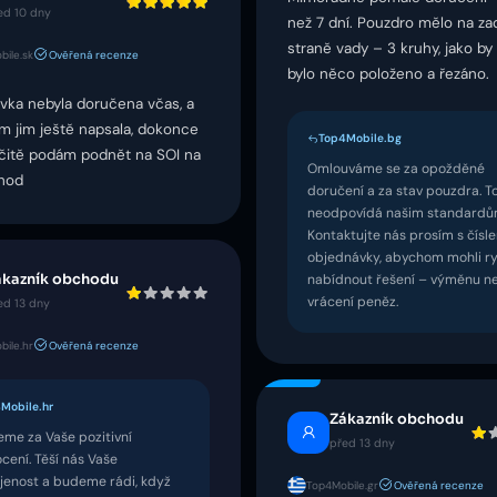
ed 10 dny
než 7 dní. Pouzdro mělo na za
straně vady – 3 kruhy, jako b
ile.sk
Ověřená recenze
bylo něco položeno a řezáno.
vka nebyla doručena včas, a
m jim ještě napsala, dokonce
Top4Mobile.bg
 určitě podám podnět na SOI na
Omlouváme se za opožděné
hod
doručení a za stav pouzdra. T
neodpovídá našim standardů
Kontaktujte nás prosím s čísl
objednávky, abychom mohli ry
nabídnout řešení – výměnu n
ákazník obchodu
vrácení peněz.
ed 13 dny
ile.hr
Ověřená recenze
Mobile.hr
Zákazník obchodu
eme za Vaše pozitivní
před 13 dny
cení. Těší nás Vaše
jenost a budeme rádi, když
Top4Mobile.gr
Ověřená recenze