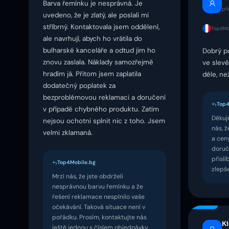
Barva řemínku je nesprávná. Je
př
uvedeno, že je zlatý, ale poslali mi
stříbrný. Kontaktovala jsem oddělení,
Top4Mob
ale navrhují, abych ho vrátila do
bulharské kanceláře a odtud jim ho
Dobrý p
znovu zaslala. Náklady samozřejmě
ve slev
hradím já. Přitom jsem zaplatila
déle, ne
dodatečný poplatek za
bezproblémovou reklamaci a doručení
Top4
v případě chybného produktu. Zatím
Děkuj
nejsou ochotni splnit nic z toho. Jsem
nás, ž
velmi zklamaná.
a ceny
doruče
přisl
Top4Mobile.bg
zlepš
Mrzí nás, že jste obdrželi
nesprávnou barvu řemínku a že
řešení reklamace nesplnilo vaše
očekávání. Taková situace není v
pořádku. Prosím, kontaktujte nás
K
ještě jednou s číslem objednávky,