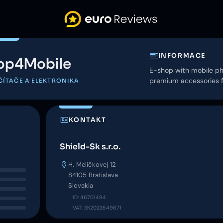
INFORMACE
op4Mobile
E-shop with mobile ph
premium accessories fo
ČÍTAČE A ELEKTRONIKA
KONTAKT
Shield-Sk s.r.o.
H. Meličkovej 12
84105 Bratislava
Slovakia
ID: 46701494
VAT: SK2023549671