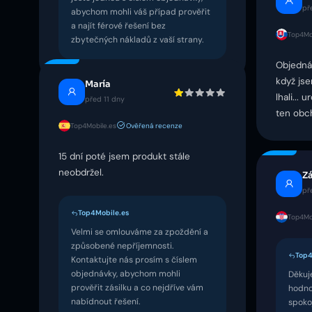
př
abychom mohli váš případ prověřit
a najít férové řešení bez
Top4Mob
zbytečných nákladů z vaší strany.
Objedná
když jse
María
lhali...
před 11 dny
ten obc
Top4Mobile.es
Ověřená recenze
15 dní poté jsem produkt stále
neobdržel.
Z
př
Top4Mobile.es
Top4Mob
Velmi se omlouváme za zpoždění a
způsobené nepříjemnosti.
Top4
Kontaktujte nás prosím s číslem
objednávky, abychom mohli
Děkuj
prověřit zásilku a co nejdříve vám
hodno
nabídnout řešení.
spoko