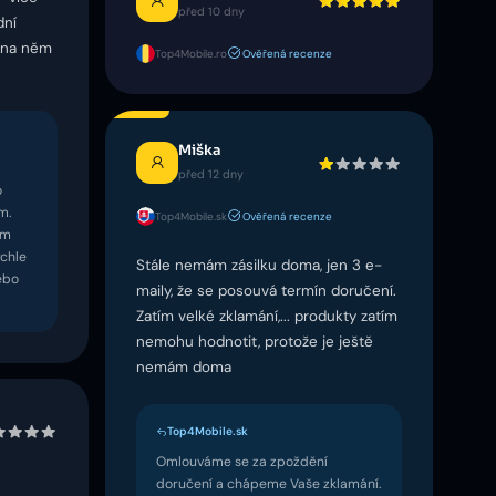
před 10 dny
dní
y na něm
Top4Mobile.ro
Ověřená recenze
Miška
před 12 dny
o
m.
Top4Mobile.sk
Ověřená recenze
em
chle
Stále nemám zásilku doma, jen 3 e-
ebo
maily, že se posouvá termín doručení.
Zatím velké zklamání,... produkty zatím
nemohu hodnotit, protože je ještě
nemám doma
Top4Mobile.sk
Omlouváme se za zpoždění
doručení a chápeme Vaše zklamání.