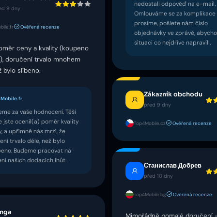
nedostali odpověď na e-mail.
ed 9 dny
Omlouváme se za komplikace
prosíme, pošlete nám číslo
ile.fr
Ověřená recenze
objednávky ve zprávě, abych
situaci co nejdříve napravili.
oměr ceny a kvality (koupeno
ě), doručení trvalo mnohem
ž bylo slíbeno.
Zákazník obchodu
Mobile.fr
před 9 dny
eme za vaše hodnocení. Těší
e jste ocenil(a) poměr kvality
Top4Mobile.cz
Ověřená recenze
, a upřímně nás mrzí, že
ní trvalo déle, než bylo
íbeno. Budeme pracovat na
ení našich dodacích lhůt.
Станислав Добрев
před 10 dny
Top4Mobile.bg
Ověřená recenze
inga
Mimořádně pomalé doručení –