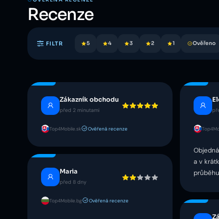
Recenze
FILTR
5
4
3
2
1
Ověřeno
Zákazník obchodu
E
před 2 minutami
př
Top4Mobile.sk
Ověřená recenze
Top4Mob
Objedná
a v krá
Maria
průběhu
před 8 dny
Top4Mobile.bg
Ověřená recenze
Z