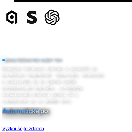
JEDNO ŘEŠENÍ PRO KAŽDÝ TRH
Sbírejte hodnocení obchodu a produktů ze
skutečných objednávek. Spravujte, filtrujte
a analyzujte je na jednom místě,
automatizujte odpovědi, vytvářejte
lokalizovaná shrnutí pomocí AI a
zveřejňujte je na každém trhu.
Správa rec
|
Vyzkoušejte zdarma