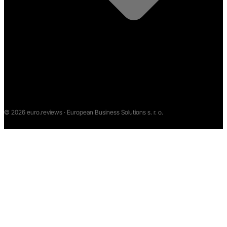
©
2026
euro.reviews · European Business Solutions s. r. o.