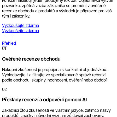
Funkce následují jeden propojený tok dat. Objednávka vytvoří
pozvánku, zpětná vazba zákazníka se promění v ověřené
recenze obchodu a produktů a výsledek je připraven pro váš
tým i zákazníky.
Vyzkoušejte zdarma
Vyzkoušejte zdarma
Přehled
01
Ověřené recenze obchodu
Nákupní zkušenost je propojena s konkrétní objednávkou.
Vyhledávejte ji a filtrujte ve specializované správě recenzí
podle obchodu, skupiny, hodnocení, ověření nebo období.
02
Překlady recenzí a odpovědí pomocí AI
Zákazníci čtou zkušenosti ve vlastním jazyce, zatímco názvy
produktů, značky i původní význam zůstávají zachovány.