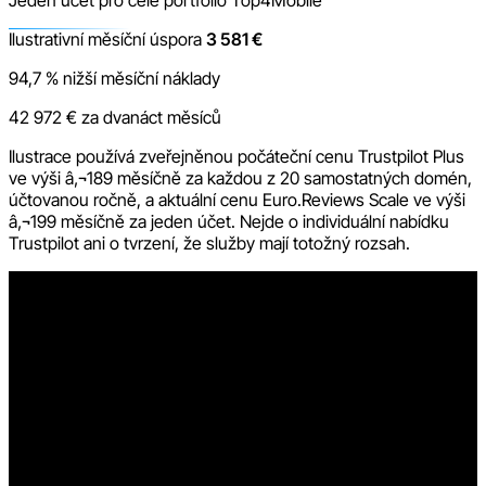
Ilustrativní měsíční úspora
3 581 €
94,7 % nižší měsíční náklady
42 972 € za dvanáct měsíců
Ilustrace používá zveřejněnou počáteční cenu Trustpilot Plus
ve výši â‚¬189 měsíčně za každou z 20 samostatných domén,
účtovanou ročně, a aktuální cenu Euro.Reviews Scale ve výši
â‚¬199 měsíčně za jeden účet. Nejde o individuální nabídku
Trustpilot ani o tvrzení, že služby mají totožný rozsah.
Méně administrativy
Jedna změna místo opakování stejné práce na 20
místech
Pravidla pro pozvánky, moderování recenzí, odpovědi,
překlady, widgety, souhrny AI a statistiky se spravují centrálně.
Tým nemusí opakovat stejná nastavení a kontroly pro každou
doménu.