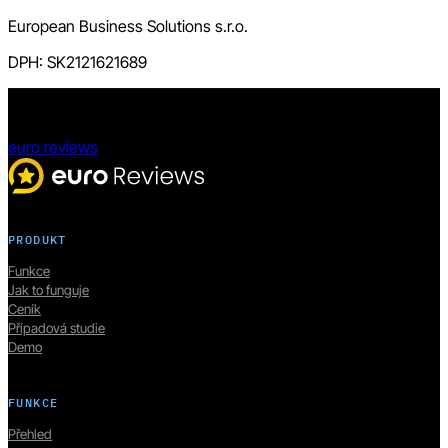
European Business Solutions s.r.o.
DPH: SK2121621689
euro.reviews
PRODUKT
Funkce
Jak to funguje
Ceník
Případová studie
Demo
FUNKCE
Přehled