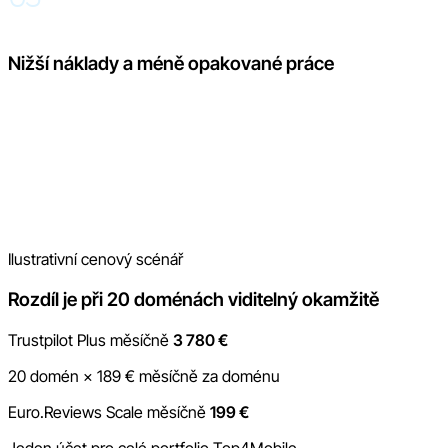
Nižší náklady a méně opakované práce
Nastavení se neopakuje dvacetkrát a reporting není nutné
sestavovat z několika nástrojů. Moderování, odpovědi, reporty
a funkce AI jsou dostupné na jednom místě, takže tým tráví
více času prací se zpětnou vazbou a méně času obsluhou
systému.
Ilustrativní cenový scénář
Rozdíl je při 20 doménách viditelný okamžitě
Trustpilot Plus měsíčně
3 780 €
20 domén × 189 € měsíčně za doménu
Euro.Reviews Scale měsíčně
199 €
Jeden účet pro celé portfolio Top4Mobile