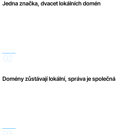
Jedna značka, dvacet lokálních domén
Zákazníci nakupují na doméně určené pro svůj trh a ve svém
jazyce. Pro tým však každá další doména znamená další
pozvánky, recenze, odpovědi, překlady, widgety a data, která
by jinak bylo nutné kontrolovat samostatně.
02
Domény zůstávají lokální, správa je společná
Euro.Reviews zachovává každou doménu pro zákazníky
odděleně, interně je však propojuje v jednom účtu. Tým může
pracovat s celým portfoliem nebo filtrovat konkrétní doménu,
jazyk, typ recenze či období.
03