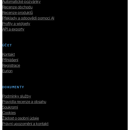
Automatické pozvánky
Recenze obchodu
Recenze produktů
Překlady a odpovědi pomocí AI
Profily a widgety
API a exporty
ÚČET
Kontakt
Přihlášení
Registrace
Eurion
DOKUMENTY
Podmínky služby
Pravidla recenze a obsahu
Soukromí
Cookies
Žádost o osobní údaje
Právní upozornění a kontakt