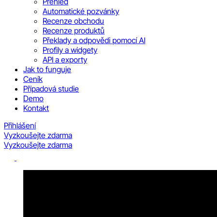
Přehled
Automatické pozvánky
Recenze obchodu
Recenze produktů
Překlady a odpovědi pomocí AI
Profily a widgety
API a exporty
Jak to funguje
Ceník
Případová studie
Demo
Kontakt
Přihlášení
Vyzkoušejte zdarma
Vyzkoušejte zdarma