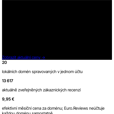
Euro.Reviews Scale
199 €
/ měsíc bez DPH
Aktuální tarif Scale pokrývá jeden účet se všemi 20 doménami
Top4Mobile, centrální správou, recenzemi obchodu a
produktů, widgety, překlady, statistikami a funkcemi AI v rámci
limitů tarifu.
Zobrazit aktuální ceny
→
20
lokálních domén spravovaných v jednom účtu
13 617
aktuálně zveřejněných zákaznických recenzí
9,95 €
efektivní měsíční cena za doménu; Euro.Reviews neúčtuje
každou doménu samostatně