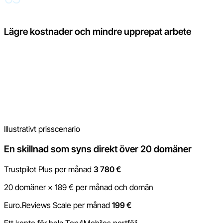
Lägre kostnader och mindre upprepat arbete
Inställningar behöver inte upprepas tjugo gånger och
rapporteringen behöver inte sammanställas från flera verktyg.
Moderering, svar, rapporter och AI-funktioner finns på ett
ställe, så teamet kan lägga mer tid på att arbeta med feedback
och mindre tid på att hantera systemet.
Illustrativt prisscenario
En skillnad som syns direkt över 20 domäner
Trustpilot Plus per månad
3 780 €
20 domäner × 189 € per månad och domän
Euro.Reviews Scale per månad
199 €
Ett konto för hela Top4Mobiles portfölj