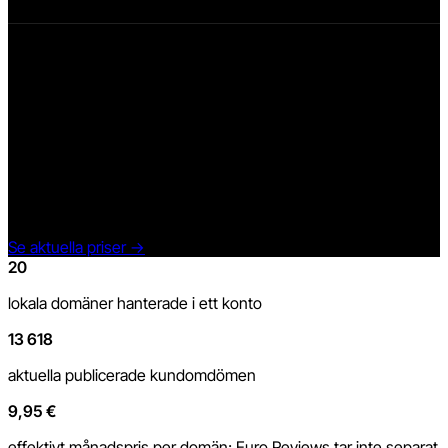
Euro.Reviews Scale
199 €
/ månad exkl. moms
Det aktuella Scale-abonnemanget omfattar ett konto med alla
20 Top4Mobile-domäner, central administration, butiks- och
produktomdömen, widgetar, översättningar, statistik och AI-
funktioner inom abonnemangets gränser.
Se aktuella priser
→
20
lokala domäner hanterade i ett konto
13 618
aktuella publicerade kundomdömen
9,95 €
effektivt månadspris per domän; Euro.Reviews tar inte separat