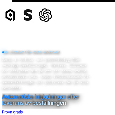
EN LÖSNING FÖR VARJE MARKNAD
Samla in butiks- och produktbetyg från
verkliga beställningar. Hantera, filtrera
och analysera dem på ett och samma ställe,
automatisera svar, skapa lokalanpassade AI-
sammanfattningar och publicera dem på alla
marknader.
Automatiska inbjudningar efter
|
Prova gratis