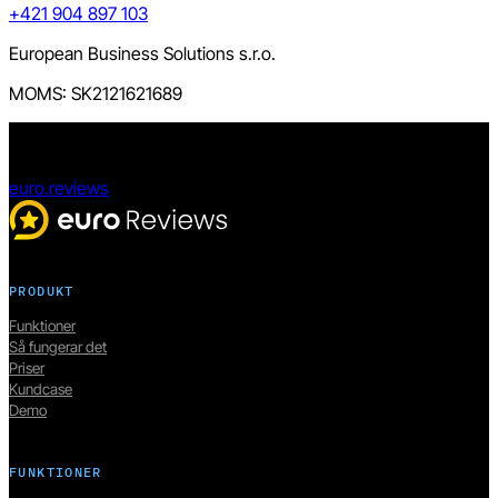
+421 904 897 103
European Business Solutions s.r.o.
MOMS: SK2121621689
euro.reviews
PRODUKT
Funktioner
Så fungerar det
Priser
Kundcase
Demo
FUNKTIONER