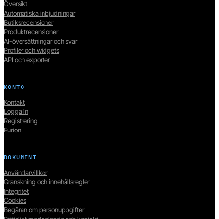
Översikt
Automatiska inbjudningar
Butiksrecensioner
Produktrecensioner
AI-översättningar och svar
Profiler och widgets
API och exporter
KONTO
Kontakt
Logga in
Registrering
Eurion
DOKUMENT
Användarvillkor
Granskning och innehållsregler
Integritet
Cookies
Begäran om personuppgifter