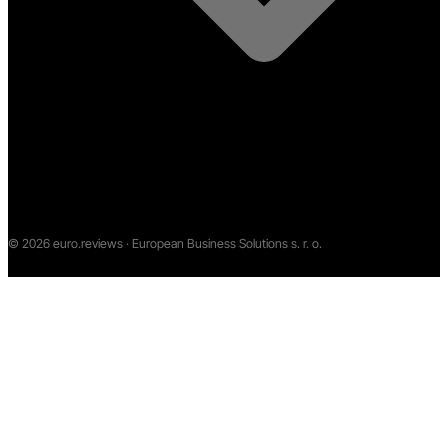
©
2026
euro.reviews · European Business Solutions s. r. o.