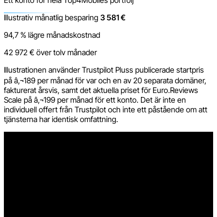
Illustrativ månatlig besparing
3 581 €
94,7 % lägre månadskostnad
42 972 € över tolv månader
Illustrationen använder Trustpilot Pluss publicerade startpris
på â‚¬189 per månad för var och en av 20 separata domäner,
fakturerat årsvis, samt det aktuella priset för Euro.Reviews
Scale på â‚¬199 per månad för ett konto. Det är inte en
individuell offert från Trustpilot och inte ett påstående om att
tjänsterna har identisk omfattning.
Mindre administration
En ändring i stället för att upprepa samma arbete på
20 ställen
Regler för inbjudningar, omdömesmoderering, svar,
översättningar, widgetar, AI-sammanfattningar och statistik
hanteras centralt. Teamet behöver inte upprepa samma
inställningar och kontroller för varje domän.