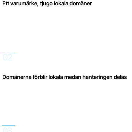
Ett varumärke, tjugo lokala domäner
Kunderna handlar på domänen för sin marknad och på sitt
språk. För teamet innebär dock varje ytterligare domän fler
inbjudningar, omdömen, svar, översättningar, widgetar och
data som annars måste kontrolleras separat.
02
Domänerna förblir lokala medan hanteringen delas
Euro.Reviews håller varje domän separat för kunderna och
samlar dem samtidigt internt i ett konto. Teamet kan arbeta
med hela portföljen eller filtrera på en specifik domän, ett
språk, en omdömes­typ eller en period.
03