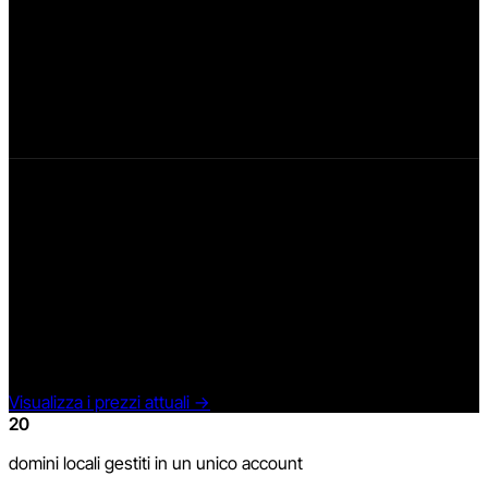
20 luoghi
Le regole per gli inviti, la moderazione delle recensioni, le
risposte, le traduzioni, i widget, i riepiloghi IA e le statistiche
vengono gestiti centralmente. Il team non deve ripetere le
stesse impostazioni e verifiche per ogni dominio.
Euro.Reviews Scale
199 €
/ mese IVA esclusa
L’attuale piano Scale copre un account con tutti i 20 domini
Top4Mobile, amministrazione centrale, recensioni del negozio
e dei prodotti, widget, traduzioni, statistiche e funzioni IA entro
i limiti del piano.
Visualizza i prezzi attuali
→
20
domini locali gestiti in un unico account