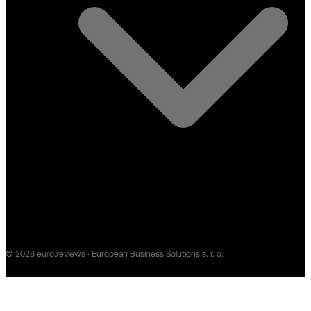
©
2026
euro.reviews · European Business Solutions s. r. o.