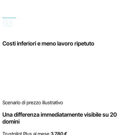
dominio, una lingua, un tipo di recensione o un periodo
specifico.
03
Costi inferiori e meno lavoro ripetuto
Le impostazioni non devono essere ripetute venti volte e i
report non devono essere assemblati a partire da diversi
strumenti. Moderazione, risposte, report e funzioni di IA sono
disponibili in un unico luogo, così il team dedica più tempo
all’analisi dei feedback e meno alla gestione del sistema.
Scenario di prezzo illustrativo
Una differenza immediatamente visibile su 20
domini
Trustpilot Plus al mese
3 780 €