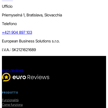
Ufficio
Priemyselná 1, Bratislava, Slovacchia
Telefono
+421 904 897 103
European Business Solutions s.r.o.
I.V.A.: SK2121621689
euro.reviews
PRODOTTO
Funzionalità
Come funziona