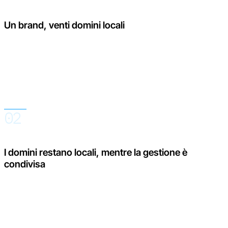
Un brand, venti domini locali
I clienti fanno acquisti sul dominio del proprio mercato e nella
propria lingua. Per il team, tuttavia, ogni dominio aggiuntivo
comporta inviti, recensioni, risposte, traduzioni, widget e dati
che altrimenti dovrebbero essere verificati separatamente.
02
I domini restano locali, mentre la gestione è
condivisa
Euro.Reviews mantiene separati i domini per i clienti,
riunendoli al contempo internamente in un unico account. Il
team può lavorare con l’intero portafoglio oppure filtrare un