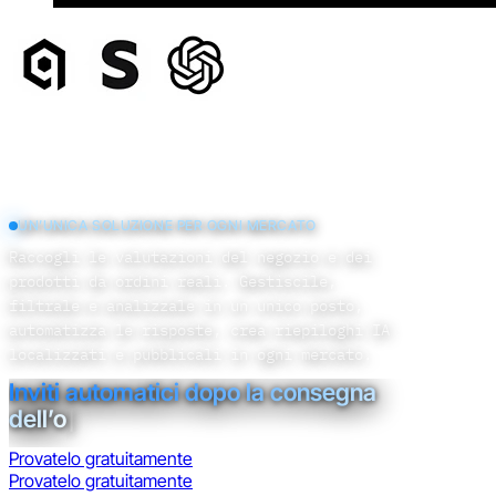
UN’UNICA SOLUZIONE PER OGNI MERCATO
Raccogli le valutazioni del negozio e dei
prodotti da ordini reali. Gestiscile,
filtrale e analizzale in un unico posto,
automatizza le risposte, crea riepiloghi IA
localizzati e pubblicali in ogni mercato.
Gestio
|
Provatelo gratuitamente
Provatelo gratuitamente