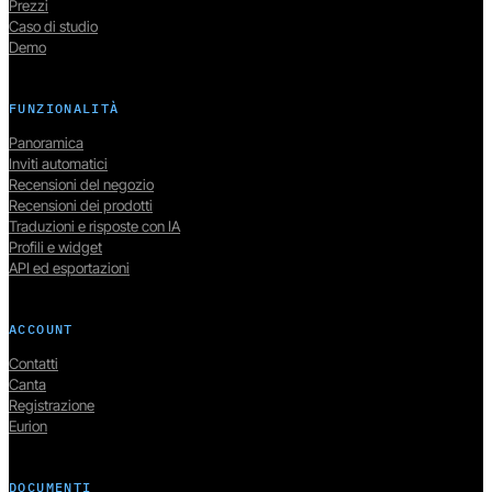
Prezzi
Caso di studio
Demo
FUNZIONALITÀ
Panoramica
Inviti automatici
Recensioni del negozio
Recensioni dei prodotti
Traduzioni e risposte con IA
Profili e widget
API ed esportazioni
ACCOUNT
Contatti
Canta
Registrazione
Eurion
DOCUMENTI