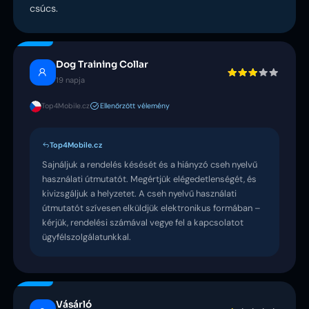
csúcs.
Dog Training Collar
19 napja
Top4Mobile.cz
Ellenőrzött vélemény
Top4Mobile.cz
Sajnáljuk a rendelés késését és a hiányzó cseh nyelvű
használati útmutatót. Megértjük elégedetlenségét, és
kivizsgáljuk a helyzetet. A cseh nyelvű használati
útmutatót szívesen elküldjük elektronikus formában –
kérjük, rendelési számával vegye fel a kapcsolatot
ügyfélszolgálatunkkal.
Vásárló