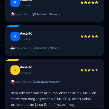
26 napja
Top4Mobile.cz
Ellenőrzött vélemény
Vásárló
26 napja
Top4Mobile.hr
Ellenőrzött vélemény
Vásárló
26 napja
Top4Mobile.cz
Ellenőrzött vélemény
Nem érkezett válasz az e-mailekre; az árut július 1-jén
rendeltem meg, legkésőbb július 10-ig kellett volna
kézbesíteni, de július 13-án érkezett meg.