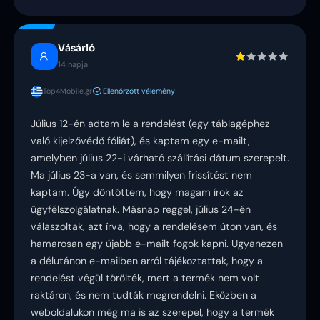
Vásárló
14 napja
Top4Mobile.gr
Ellenőrzött vélemény
Július 12-én adtam le a rendelést (egy táblagéphez
való kijelzővédő fóliát), és kaptam egy e-mailt,
amelyben július 22-i várható szállítási dátum szerepelt.
Ma július 23-a van, és semmilyen frissítést nem
kaptam. Úgy döntöttem, hogy magam írok az
ügyfélszolgálatnak. Másnap reggel, július 24-én
válaszoltak, azt írva, hogy a rendelésem úton van, és
hamarosan egy újabb e-mailt fogok kapni. Ugyanezen
a délutánon e-mailben arról tájékoztattak, hogy a
rendelést végül törölték, mert a termék nem volt
raktáron, és nem tudták megrendelni. Eközben a
weboldalukon még ma is az szerepel, hogy a termék