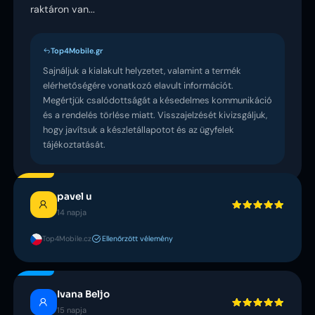
raktáron van...
Top4Mobile.gr
Sajnáljuk a kialakult helyzetet, valamint a termék
elérhetőségére vonatkozó elavult információt.
Megértjük csalódottságát a késedelmes kommunikáció
és a rendelés törlése miatt. Visszajelzését kivizsgáljuk,
hogy javítsuk a készletállapotot és az ügyfelek
tájékoztatását.
pavel u
14 napja
Top4Mobile.cz
Ellenőrzött vélemény
Ivana Beljo
15 napja