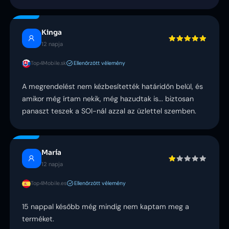
Kinga
12 napja
Top4Mobile.sk
Ellenőrzött vélemény
A megrendelést nem kézbesítették határidőn belül, és
amikor még írtam nekik, még hazudtak is... biztosan
panaszt teszek a SOI-nál azzal az üzlettel szemben.
María
12 napja
Top4Mobile.es
Ellenőrzött vélemény
15 nappal később még mindig nem kaptam meg a
terméket.