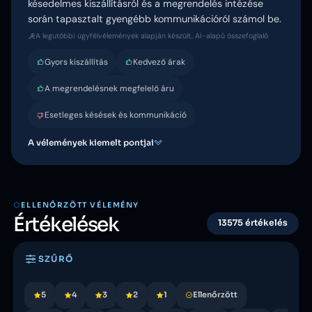
késedelmes kiszállításról és a megrendelés intézése
során tapasztalt gyengébb kommunikációról számol be.
A legutóbbi ügyfélvélemények alapján készült, AI-alapú összefoglaló
Gyors kiszállítás
Kedvező árak
A megrendelésnek megfelelő áru
Esetleges késések és kommunikáció
A vélemények kiemelt pontjai
ELLENŐRZÖTT VÉLEMÉNY
Értékelések
13575 értékelés
SZŰRŐ
5
4
3
2
1
Ellenőrzött