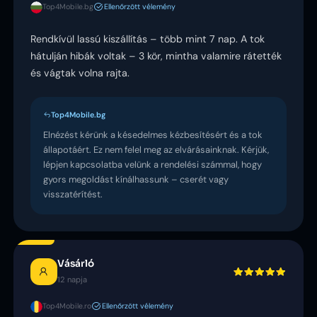
Top4Mobile.bg
Ellenőrzött vélemény
Rendkívül lassú kiszállítás – több mint 7 nap. A tok
hátulján hibák voltak – 3 kör, mintha valamire rátették
és vágtak volna rajta.
Top4Mobile.bg
Elnézést kérünk a késedelmes kézbesítésért és a tok
állapotáért. Ez nem felel meg az elvárásainknak. Kérjük,
lépjen kapcsolatba velünk a rendelési számmal, hogy
gyors megoldást kínálhassunk – cserét vagy
visszatérítést.
Vásárló
12 napja
Top4Mobile.ro
Ellenőrzött vélemény