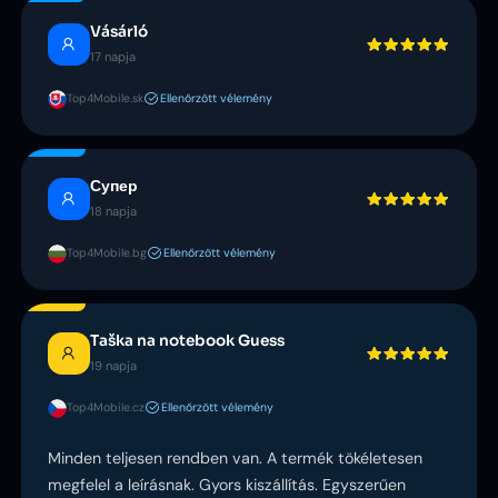
Vásárló
17 napja
Top4Mobile.sk
Ellenőrzött vélemény
Супер
18 napja
Top4Mobile.bg
Ellenőrzött vélemény
Taška na notebook Guess
19 napja
Top4Mobile.cz
Ellenőrzött vélemény
Minden teljesen rendben van. A termék tökéletesen
megfelel a leírásnak. Gyors kiszállítás. Egyszerűen