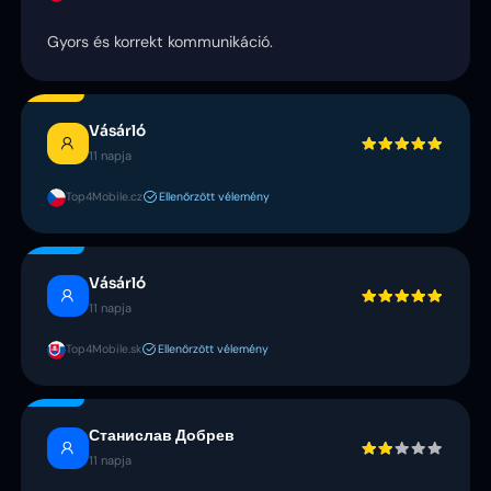
Gyors és korrekt kommunikáció.
Vásárló
11 napja
Top4Mobile.cz
Ellenőrzött vélemény
Vásárló
11 napja
Top4Mobile.sk
Ellenőrzött vélemény
Станислав Добрев
11 napja