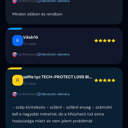
Top4Mobile.sk
Ellenőrzött vélemény
Minden időben és rendben.
Vásárló
22 napja
Top4Mobile.sk
Ellenőrzött vélemény
selfie tyc TECH-PROTECT L09S Bluetooth biela
22 napja
Top4Mobile.sk
Ellenőrzött vélemény
- szép kivitelezés - szilárd - szilárd anyag - számolni
kell a nagyobb mérettel, de a kihúzható rúd extra
hosszúsága miatt ez nem jelent problémát