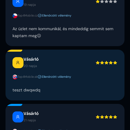
19 napja
Top4Mobile.cz
Ellenőrzött vélemény
Az üzlet nem kommunikál, és mindeddig semmit sem
kaptam meg😖
Vásárló
20 napja
Top4Mobile.sk
Ellenőrzött vélemény
teszt dwqwdq
Vásárló
21 napja