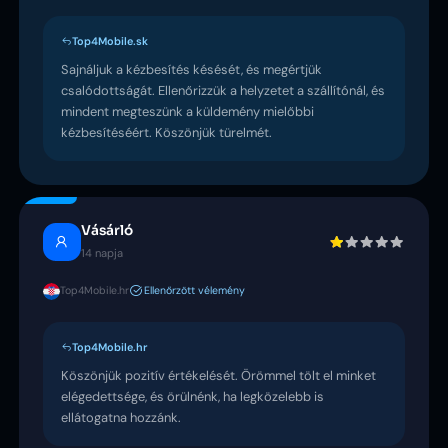
Top4Mobile.sk
Sajnáljuk a kézbesítés késését, és megértjük
csalódottságát. Ellenőrizzük a helyzetet a szállítónál, és
mindent megteszünk a küldemény mielőbbi
kézbesítéséért. Köszönjük türelmét.
Vásárló
14 napja
Top4Mobile.hr
Ellenőrzött vélemény
Top4Mobile.hr
Köszönjük pozitív értékelését. Örömmel tölt el minket
elégedettsége, és örülnénk, ha legközelebb is
ellátogatna hozzánk.