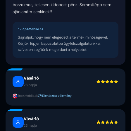
borzalmas, teljesen kidobott pénz. Semmiképp sem
ajánlanám senkinek!!
Top4Mobile.cz
Sajnáljuk, hogy nem elégedett a termék minőségével.
Kérjük, lépjen kapcsolatba ügyfélszolgálatunkkal,
szívesen segítünk megoldani a helyzetet.
Vásárló
23 napja
Top4Mobile.sk
Ellenőrzött vélemény
Vásárló
23 napja