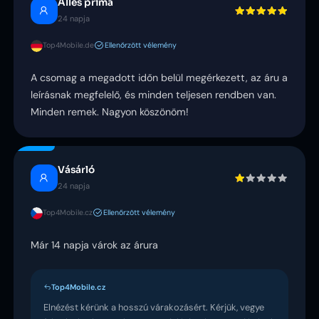
Alles prima
24 napja
Top4Mobile.de
Ellenőrzött vélemény
A csomag a megadott időn belül megérkezett, az áru a
leírásnak megfelelő, és minden teljesen rendben van.
Minden remek. Nagyon köszönöm!
Vásárló
24 napja
Top4Mobile.cz
Ellenőrzött vélemény
Már 14 napja várok az árura
Top4Mobile.cz
Elnézést kérünk a hosszú várakozásért. Kérjük, vegye