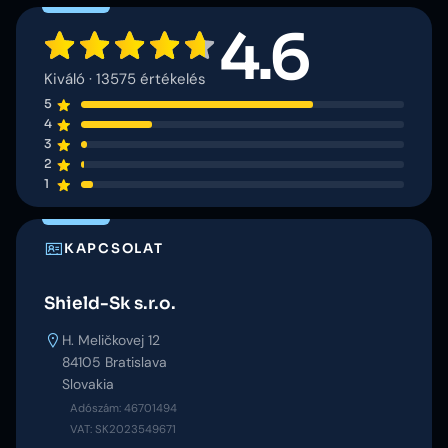
4.6
Kiváló · 13575 értékelés
5
4
3
2
1
KAPCSOLAT
Shield-Sk s.r.o.
H. Meličkovej 12
84105 Bratislava
Slovakia
Adószám: 46701494
VAT: SK2023549671