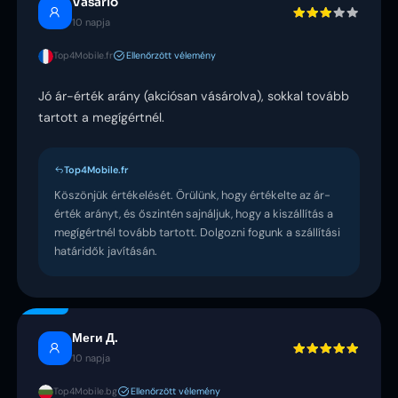
Vásárló
10 napja
Top4Mobile.fr
Ellenőrzött vélemény
Jó ár-érték arány (akciósan vásárolva), sokkal tovább
tartott a megígértnél.
Top4Mobile.fr
Köszönjük értékelését. Örülünk, hogy értékelte az ár-
érték arányt, és őszintén sajnáljuk, hogy a kiszállítás a
megígértnél tovább tartott. Dolgozni fogunk a szállítási
határidők javításán.
Меги Д.
10 napja
Top4Mobile.bg
Ellenőrzött vélemény