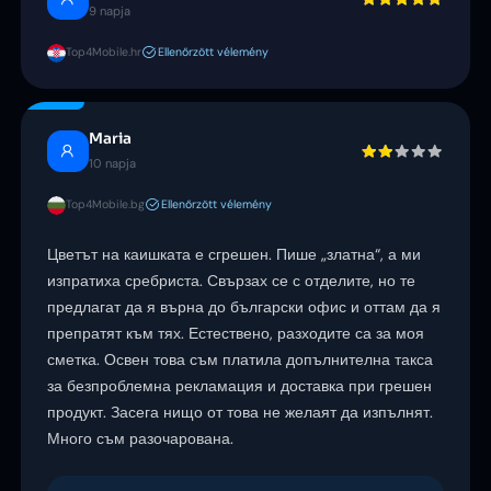
9 napja
Top4Mobile.hr
Ellenőrzött vélemény
Maria
10 napja
Top4Mobile.bg
Ellenőrzött vélemény
Цветът на каишката е сгрешен. Пише „златна“, а ми
изпратиха сребриста. Свързах се с отделите, но те
предлагат да я върна до български офис и оттам да я
препратят към тях. Естествено, разходите са за моя
сметка. Освен това съм платила допълнителна такса
за безпроблемна рекламация и доставка при грешен
продукт. Засега нищо от това не желаят да изпълнят.
Много съм разочарована.